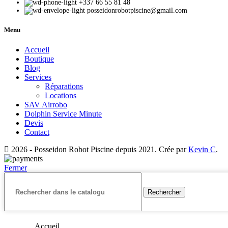
+337 66 55 81 48​
posseidonrobotpiscine@gmail.com​
Menu
Accueil
Boutique
Blog
Services
Réparations
Locations
SAV Airrobo
Dolphin Service Minute
Devis
Contact
2026 - Posseidon Robot Piscine depuis 2021. Crée par
Kevin C
.
Fermer
Rechercher
Accueil