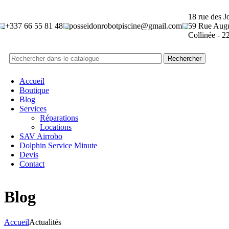
18 rue des J
+337 66 55 81 48​
posseidonrobotpiscine@gmail.com​
59 Rue Augu
Collinée - 2
Rechercher
Accueil
Boutique
Blog
Services
Réparations
Locations
SAV Airrobo
Dolphin Service Minute
Devis
Contact
Blog
Accueil
Actualités