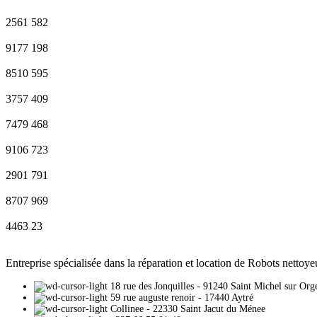
2561
582
9177
198
8510
595
3757
409
7479
468
9106
723
2901
791
8707
969
4463
23
Entreprise spécialisée dans la réparation et location de Robots nettoy
18 rue des Jonquilles - 91240 Saint Michel sur Orge
59 rue auguste renoir - 17440 Aytré​
Collinee - 22330 Saint Jacut du Ménee