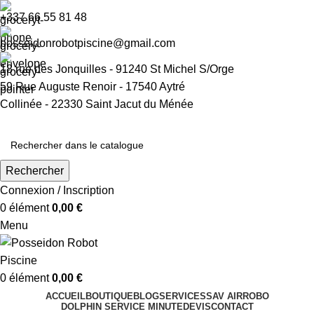
+337 66 55 81 48​
posseidonrobotpiscine@gmail.com​
18 rue des Jonquilles - 91240 St Michel S/Orge
59 Rue Auguste Renoir - 17540 Aytré
Collinée - 22330 Saint Jacut du Ménée
Rechercher
Connexion / Inscription
0
élément
0,00
€
Menu
0
élément
0,00
€
ACCUEIL
BOUTIQUE
BLOG
SERVICES
SAV AIRROBO
DOLPHIN SERVICE MINUTE
DEVIS
CONTACT