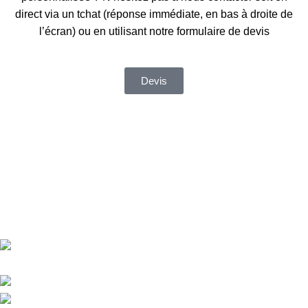
direct via un tchat (réponse immédiate, en bas à droite de
l’écran) ou en utilisant notre formulaire de devis
Devis
Entreprise spécialisée dans la réparation et location de Robots
nettoyeur de Piscine ( département 91-17-22 )
18 rue des Jonquilles - 91240 Saint Michel
sur Orge ​
59 rue auguste renoir - 17440 Aytré​
Collinee - 22330 Saint Jacut du Ménee