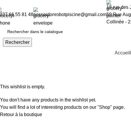
18 rue des 
337 66 55 81 48​
posseidonrobotpiscine@gmail.com​
59 Rue Augu
Collinée - 
Rechercher
Accueil
Wishlist
Accueil
Wishlist
This wishlist is empty.
You don't have any products in the wishlist yet.
You will find a lot of interesting products on our "Shop" page.
Retour à la boutique