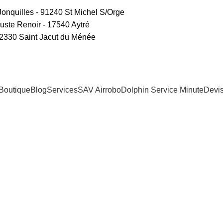
Jonquilles - 91240 St Michel S/Orge
ste Renoir - 17540 Aytré
22330 Saint Jacut du Ménée
Boutique
Blog
Services
SAV Airrobo
Dolphin Service Minute
Devi