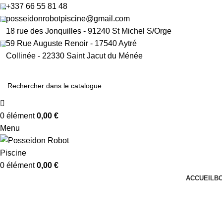
+337 66 55 81 48​
posseidonrobotpiscine@gmail.com​
18 rue des Jonquilles - 91240 St Michel S/Orge
59 Rue Auguste Renoir - 17540 Aytré
Collinée - 22330 Saint Jacut du Ménée
0
élément
0,00
€
Menu
0
élément
0,00
€
ACCUEIL
B