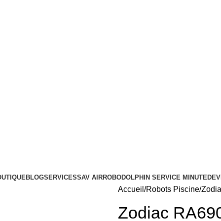
OUTIQUE
BLOG
SERVICES
SAV AIRROBO
DOLPHIN SERVICE MINUTE
DEV
Accueil
Robots Piscine
Zodi
Zodiac RA69