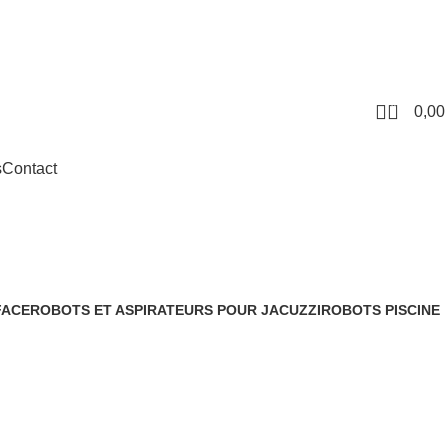
0
0,0
s
Contact
FACE
ROBOTS ET ASPIRATEURS POUR JACUZZI
ROBOTS PISCINE
2 Produits
35 Produits