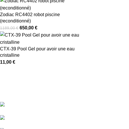
Zodiac RC4402 robot piscine
(reconditionné)
650,00
€
1189,00
€
CTX-39 Pool Gel pour avoir une eau
cristalline
11,00
€
Entreprise spécialisée dans la réparation et
location de Robots nettoyeur de Piscine (
département 91-17-22 )
18 rue des Jonquilles - 91240
Saint Michel sur Orge ​
59 rue auguste renoir - 17440
Aytré​