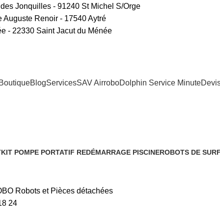
 des Jonquilles - 91240 St Michel S/Orge
 Auguste Renoir - 17540 Aytré
ée - 22330 Saint Jacut du Ménée
Boutique
Blog
Services
SAV Airrobo
Dolphin Service Minute
Devi
hées
T
KIT POMPE PORTATIF REDÉMARRAGE PISCINE
ROBOTS DE SUR
1 Produit
2 Produits
BO Robots et Pièces détachées
18
24