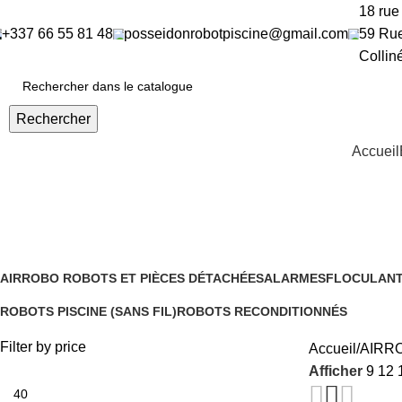
18 rue
+337 66 55 81 48​
posseidonrobotpiscine@gmail.com​
59 Rue
Collin
Rechercher
Accueil
AIRROBO Robots et Pièces détac
AIRROBO ROBOTS ET PIÈCES DÉTACHÉES
ALARMES
FLOCULAN
2 Produits
1 Produit
1 Produit
ROBOTS PISCINE (SANS FIL)
ROBOTS RECONDITIONNÉS
12 Produits
11 Produits
Filter by price
Accueil
AIRRO
Afficher
9
12