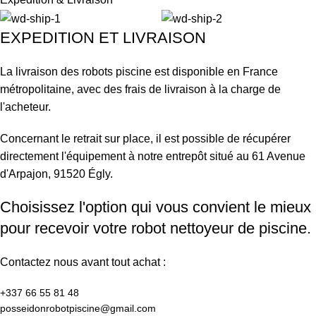
Entièrement automatique – une fois le cycle de nettoyage
EXPEDITION ET LIVRAISON
lancé, le robot s’occupe de tout
Simple d’utilisation : 2 cycles de nettoyage au choix (mode
La livraison des robots piscine est disponible en France
normal 2h, ou mode rapide 1h pour nettoyer le fond
métropolitaine, avec des frais de livraison à la charge de
uniquement)
l'acheteur.
Mode « Récupérez-moi » : le robot vient se placer en fin de son
cycle de nettoyage au bord de la piscine pour un retrait facile et
Concernant le retrait sur place, il est possible de récupérer
rapide
directement l'équipement à notre entrepôt situé au 61 Avenue
Application mobile MyDolphin™ Plus : contrôle du robot à
d'Arpajon, 91520 Égly.
distance et facilité de manipulation.
Choisissez l'option qui vous convient le mieux
pour recevoir votre robot nettoyeur de piscine.
Always connected :
Contactez nous avant tout achat :
Contrôlez votre robot nettoyeur de piscine Dolphin de n’importe
où, à n’importe quel moment via l’application MyDolphin™
+337 66 55 81 48​
Plus. Connecté via le Cloud, ce robot de piscine inédit peut
posseidonrobotpiscine@gmail.com​