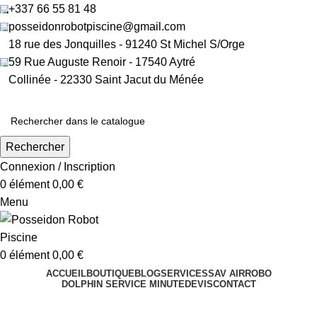
+337 66 55 81 48​
posseidonrobotpiscine@gmail.com​
18 rue des Jonquilles - 91240 St Michel S/Orge
59 Rue Auguste Renoir - 17540 Aytré
Collinée - 22330 Saint Jacut du Ménée
Rechercher
Connexion / Inscription
0
élément
0,00
€
Menu
0
élément
0,00
€
ACCUEIL
BOUTIQUE
BLOG
SERVICES
SAV AIRROBO
DOLPHIN SERVICE MINUTE
DEVIS
CONTACT