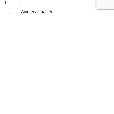
Ajouter au panier
Zodiac OT 3230 (reconditionné)
Robots Piscine
,
Robots Reconditionnés
300,00
€
499,00
€
-45%
Ajouter au panier
Zodiac RC4402 robot piscine (reconditionné)
Robots Piscine
,
Robots Reconditionnés
650,00
€
1189,00
€
-52%